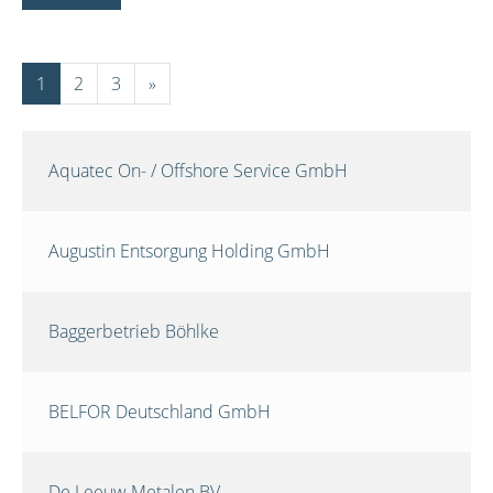
1
2
3
»
Aquatec On- / Offshore Service GmbH
Augustin Entsorgung Holding GmbH
Baggerbetrieb Böhlke
BELFOR Deutschland GmbH
De Leeuw Metalen BV