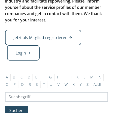
industry and facilitate repowering. Please, inform
yourself about the service profiles of our member
companies and get in contact with them. We thank
you for your interest.
Jetzt als Mitglied registrieren
Login
A
B
C
D
E
F
G
H
I
J
K
L
M
N
O
P
Q
R
S
T
U
V
W
X
Y
Z
ALLE
Suchen