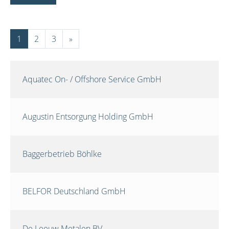
1
2
3
»
Aquatec On- / Offshore Service GmbH
Augustin Entsorgung Holding GmbH
Baggerbetrieb Böhlke
BELFOR Deutschland GmbH
De Leeuw Metalen BV