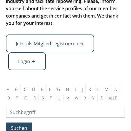
industry and facilitate repowering. Please, inform
yourself about the service profiles of our member
companies and get in contact with them. We thank
you for your interest.
Jetzt als Mitglied registrieren
Login
A
B
C
D
E
F
G
H
I
J
K
L
M
N
O
P
Q
R
S
T
U
V
W
X
Y
Z
ALLE
Suchen