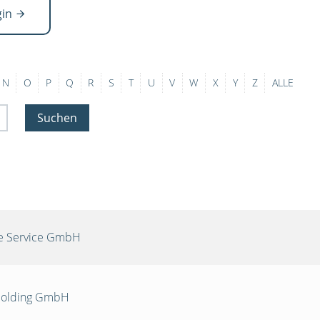
gin
N
O
P
Q
R
S
T
U
V
W
X
Y
Z
ALLE
Suchen
re Service GmbH
 Holding GmbH