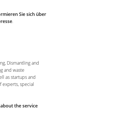
rmieren Sie sich über
eresse
.
ing, Dismantling and
ng and waste
ell as startups and
f experts, special
 about the service