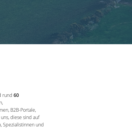
d rund
60
n,
en, B2B-Portale,
ns, diese sind auf
, Spezialistinnen und