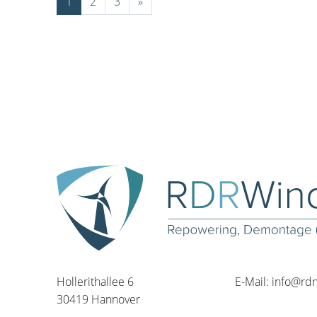
1
2
3
»
Hollerithallee 6
E-Mail:
info@rd
30419 Hannover