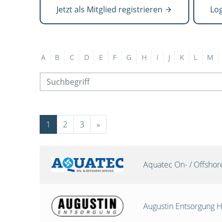
Jetzt als Mitglied registrieren
Lo
A
B
C
D
E
F
G
H
I
J
K
L
M
1
2
3
»
Aquatec On- / Offsho
Augustin Entsorgung