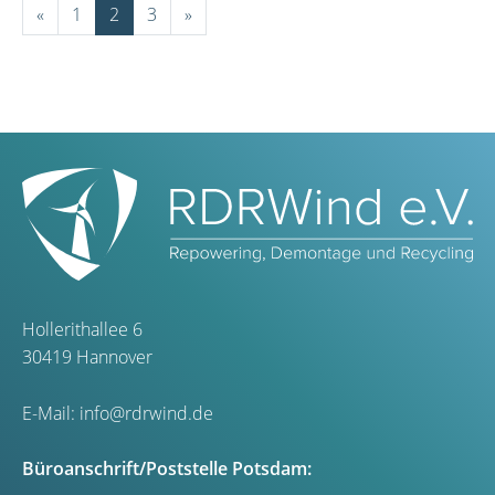
«
1
2
3
»
Hollerithallee 6
30419 Hannover
E-Mail:
info@rdrwind.de
Büroanschrift/Poststelle Potsdam: