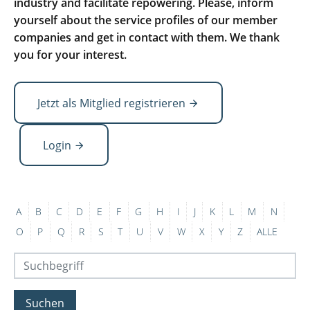
industry and facilitate repowering. Please, inform
yourself about the service profiles of our member
companies and get in contact with them. We thank
you for your interest.
Jetzt als Mitglied registrieren
Login
A
B
C
D
E
F
G
H
I
J
K
L
M
N
O
P
Q
R
S
T
U
V
W
X
Y
Z
ALLE
Suchen