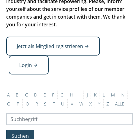
industry and facilitate repowering. Please, inform
yourself about the service profiles of our member
companies and get in contact with them. We thank
you for your interest.
Jetzt als Mitglied registrieren
Login
A
B
C
D
E
F
G
H
I
J
K
L
M
N
O
P
Q
R
S
T
U
V
W
X
Y
Z
ALLE
Suchen