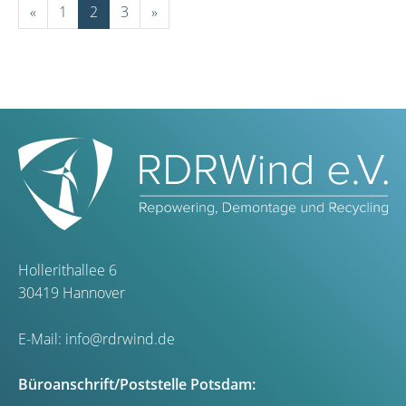
«
1
2
3
»
Hollerithallee 6
30419 Hannover
E-Mail:
info@rdrwind.de
Büroanschrift/Poststelle Potsdam: