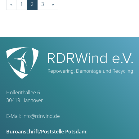
«
1
2
3
»
Hollerithallee 6
30419 Hannover
E-Mail:
info@rdrwind.de
Büroanschrift/Poststelle Potsdam: