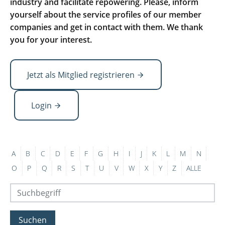
industry and facilitate repowering. Please, inform
yourself about the service profiles of our member
companies and get in contact with them. We thank
you for your interest.
Jetzt als Mitglied registrieren
Login
A
B
C
D
E
F
G
H
I
J
K
L
M
N
O
P
Q
R
S
T
U
V
W
X
Y
Z
ALLE
Suchen