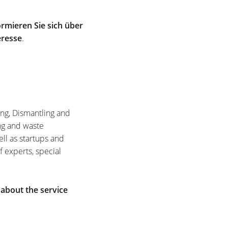
rmieren Sie sich über
eresse
.
ing, Dismantling and
ng and waste
ell as startups and
f experts, special
 about the service