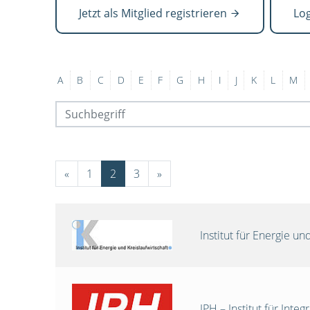
Jetzt als Mitglied registrieren
Lo
A
B
C
D
E
F
G
H
I
J
K
L
M
«
1
2
3
»
Institut für Energie 
IPH – Institut für Int