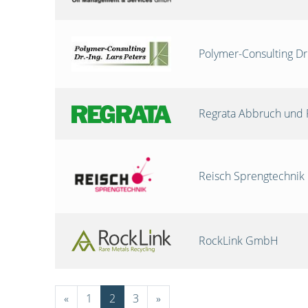
Polymer-Consulting Dr
Regrata Abbruch und 
Reisch Sprengtechni
RockLink GmbH
«
1
2
3
»