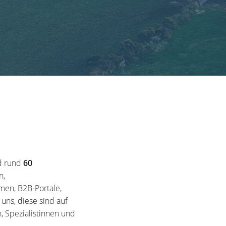
d rund
60
n,
en, B2B-Portale,
ns, diese sind auf
, Spezialistinnen und