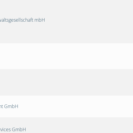
ltsgesellschaft mbH
nt GmbH
rvices GmbH