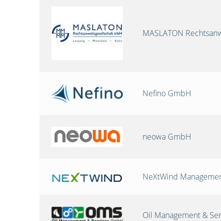
MASLATON Rechtsanwa
Nefino GmbH
neowa GmbH
NeXtWind Manageme
Oil Management & Se