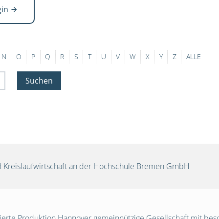
gin
N
O
P
Q
R
S
T
U
V
W
X
Y
Z
ALLE
Suchen
und Kreislaufwirtschaft an der Hochschule Bremen GmbH
egrierte Produktion Hannover gemeinnützige Gesellschaft mit be