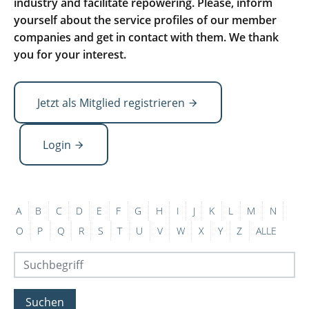
industry and facilitate repowering. Please, inform
yourself about the service profiles of our member
companies and get in contact with them. We thank
you for your interest.
Jetzt als Mitglied registrieren
Login
A
B
C
D
E
F
G
H
I
J
K
L
M
N
O
P
Q
R
S
T
U
V
W
X
Y
Z
ALLE
Suchen