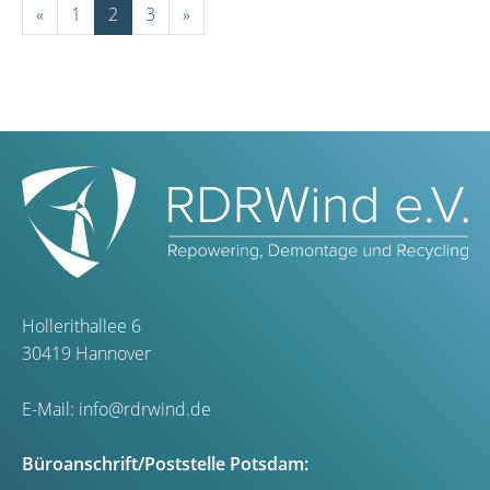
«
1
2
3
»
Hollerithallee 6
30419 Hannover
E-Mail:
info@rdrwind.de
Büroanschrift/Poststelle Potsdam: