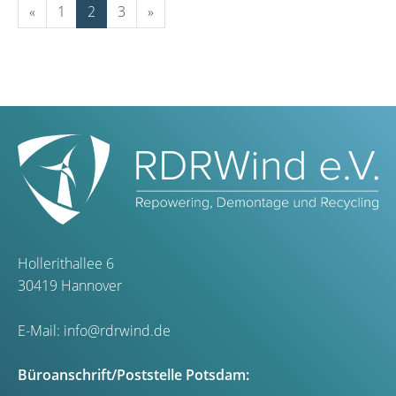
«
1
2
3
»
Hollerithallee 6
30419 Hannover
E-Mail:
info@rdrwind.de
Büroanschrift/Poststelle Potsdam: