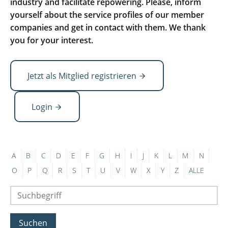
industry and facilitate repowering. Please, inform
yourself about the service profiles of our member
companies and get in contact with them. We thank
you for your interest.
Jetzt als Mitglied registrieren
Login
A
B
C
D
E
F
G
H
I
J
K
L
M
N
O
P
Q
R
S
T
U
V
W
X
Y
Z
ALLE
Suchen