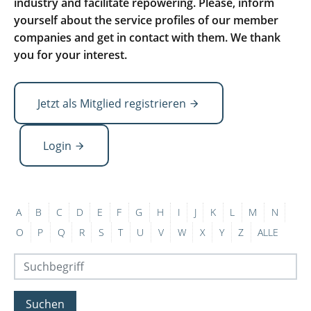
industry and facilitate repowering. Please, inform
yourself about the service profiles of our member
companies and get in contact with them. We thank
you for your interest.
Jetzt als Mitglied registrieren
Login
A
B
C
D
E
F
G
H
I
J
K
L
M
N
O
P
Q
R
S
T
U
V
W
X
Y
Z
ALLE
Suchen