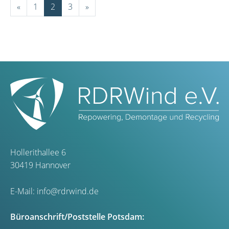
«
1
2
3
»
Hollerithallee 6
30419 Hannover
E-Mail:
info@rdrwind.de
Büroanschrift/Poststelle Potsdam: