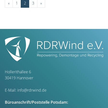
«
1
2
3
»
Hollerithallee 6
30419 Hannover
E-Mail:
info@rdrwind.de
Büroanschrift/Poststelle Potsdam: