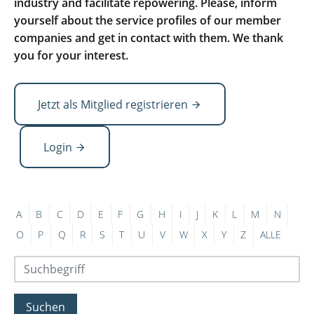
industry and facilitate repowering. Please, inform
yourself about the service profiles of our member
companies and get in contact with them. We thank
you for your interest.
Jetzt als Mitglied registrieren
Login
A
B
C
D
E
F
G
H
I
J
K
L
M
N
O
P
Q
R
S
T
U
V
W
X
Y
Z
ALLE
Suchen