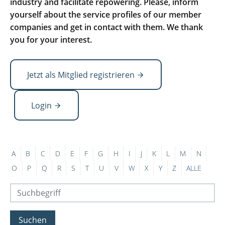
industry and facilitate repowering. Please, inform
yourself about the service profiles of our member
companies and get in contact with them. We thank
you for your interest.
Jetzt als Mitglied registrieren
Login
A
B
C
D
E
F
G
H
I
J
K
L
M
N
O
P
Q
R
S
T
U
V
W
X
Y
Z
ALLE
Suchen