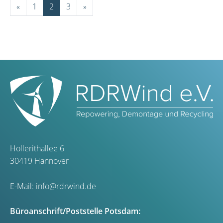
«
1
2
3
»
Hollerithallee 6
30419 Hannover
E-Mail:
info@rdrwind.de
Büroanschrift/Poststelle Potsdam: