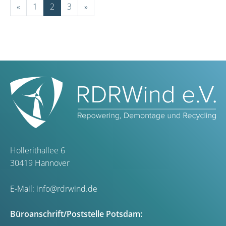
«
1
2
3
»
Hollerithallee 6
30419 Hannover
E-Mail:
info@rdrwind.de
Büroanschrift/Poststelle Potsdam: