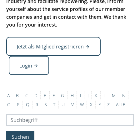
industry and facilitate repowering. Please, inform
yourself about the service profiles of our member
companies and get in contact with them. We thank
you for your interest.
Jetzt als Mitglied registrieren
Login
A
B
C
D
E
F
G
H
I
J
K
L
M
N
O
P
Q
R
S
T
U
V
W
X
Y
Z
ALLE
Suchen