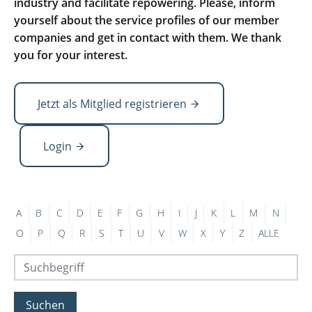
industry and facilitate repowering. Please, inform
yourself about the service profiles of our member
companies and get in contact with them. We thank
you for your interest.
Jetzt als Mitglied registrieren
Login
A
B
C
D
E
F
G
H
I
J
K
L
M
N
O
P
Q
R
S
T
U
V
W
X
Y
Z
ALLE
Suchen