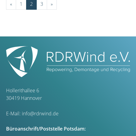
«
1
2
3
»
Hollerithallee 6
30419 Hannover
E-Mail:
info@rdrwind.de
Büroanschrift/Poststelle Potsdam: