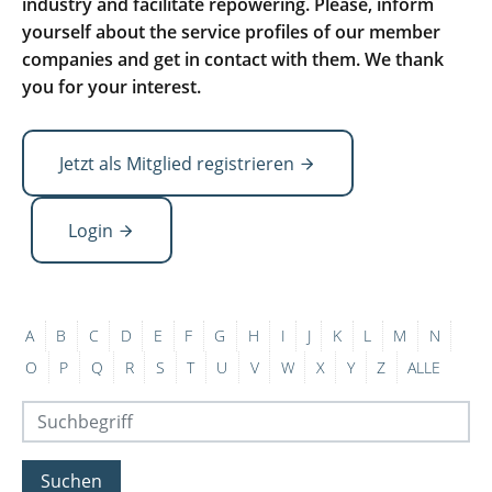
industry and facilitate repowering. Please, inform
yourself about the service profiles of our member
companies and get in contact with them. We thank
you for your interest.
Jetzt als Mitglied registrieren
Login
A
B
C
D
E
F
G
H
I
J
K
L
M
N
O
P
Q
R
S
T
U
V
W
X
Y
Z
ALLE
Suchen