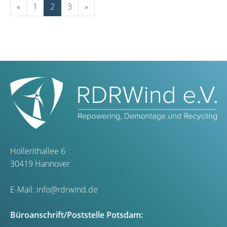
«
1
2
3
»
Hollerithallee 6
30419 Hannover
E-Mail:
info@rdrwind.de
Büroanschrift/Poststelle Potsdam: