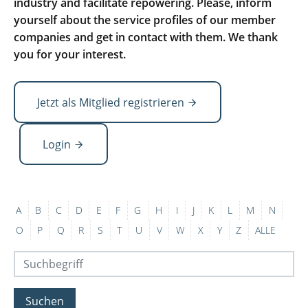
industry and facilitate repowering. Please, inform
yourself about the service profiles of our member
companies and get in contact with them. We thank
you for your interest.
Jetzt als Mitglied registrieren
Login
A
B
C
D
E
F
G
H
I
J
K
L
M
N
O
P
Q
R
S
T
U
V
W
X
Y
Z
ALLE
Suchen