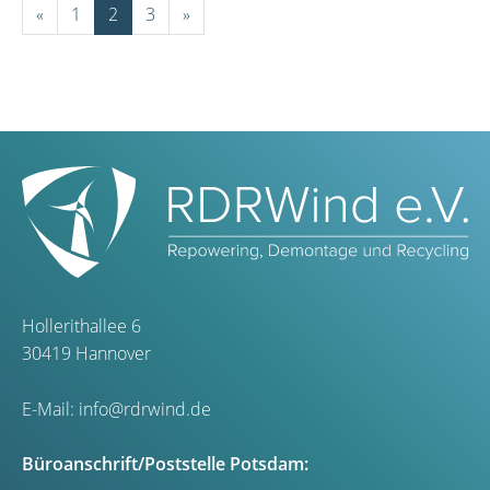
«
1
2
3
»
Hollerithallee 6
30419 Hannover
E-Mail:
info@rdrwind.de
Büroanschrift/Poststelle Potsdam: