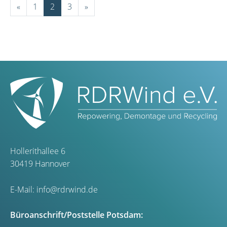
«
1
2
3
»
Hollerithallee 6
30419 Hannover
E-Mail:
info@rdrwind.de
Büroanschrift/Poststelle Potsdam: