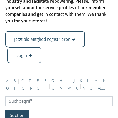
industry and facilitate repowering. Please, inform
yourself about the service profiles of our member
companies and get in contact with them. We thank
you for your interest.
Jetzt als Mitglied registrieren
Login
A
B
C
D
E
F
G
H
I
J
K
L
M
N
O
P
Q
R
S
T
U
V
W
X
Y
Z
ALLE
Suchen