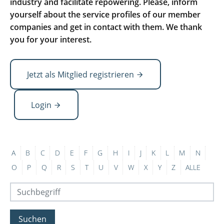
industry and facilitate repowering. Please, inform
yourself about the service profiles of our member
companies and get in contact with them. We thank
you for your interest.
Jetzt als Mitglied registrieren
Login
A
B
C
D
E
F
G
H
I
J
K
L
M
N
O
P
Q
R
S
T
U
V
W
X
Y
Z
ALLE
Suchen