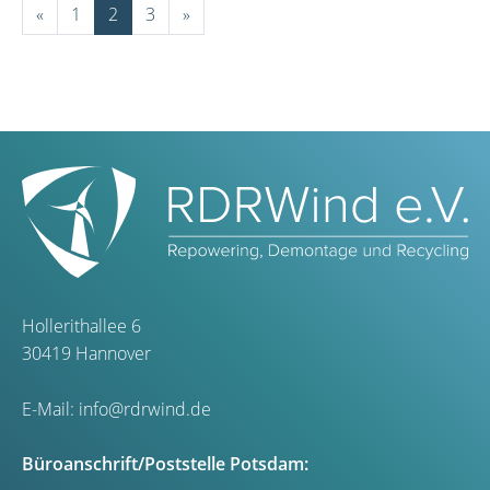
«
1
2
3
»
Hollerithallee 6
30419 Hannover
E-Mail:
info@rdrwind.de
Büroanschrift/Poststelle Potsdam: