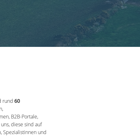
d rund
60
n,
en, B2B-Portale,
ns, diese sind auf
, Spezialistinnen und