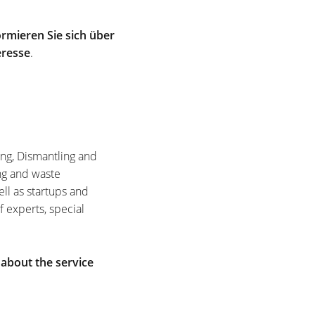
rmieren Sie sich über
eresse
.
ing, Dismantling and
ng and waste
ell as startups and
f experts, special
 about the service