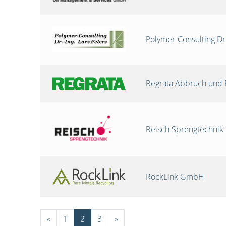
Polymer-Consulting Dr
Regrata Abbruch und 
Reisch Sprengtechni
RockLink GmbH
«
1
2
3
»