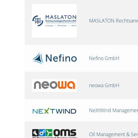
MASLATON Rechtsanwa
Nefino GmbH
neowa GmbH
NeXtWind Manageme
Oil Management & Se