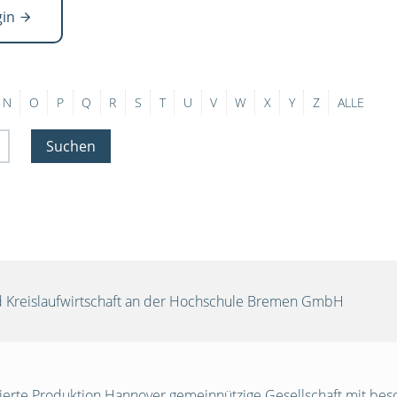
gin
N
O
P
Q
R
S
T
U
V
W
X
Y
Z
ALLE
Suchen
und Kreislaufwirtschaft an der Hochschule Bremen GmbH
egrierte Produktion Hannover gemeinnützige Gesellschaft mit be