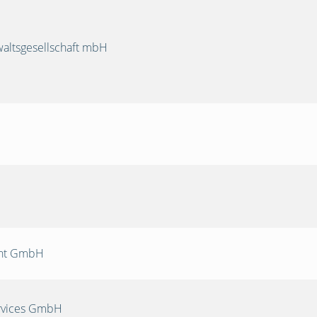
ltsgesellschaft mbH
nt GmbH
rvices GmbH