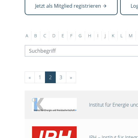
Jetzt als Mitglied registrieren
Lo
A
B
C
D
E
F
G
H
I
J
K
L
M
«
1
2
3
»
Institut für Energie 
IPH – Institut für Int