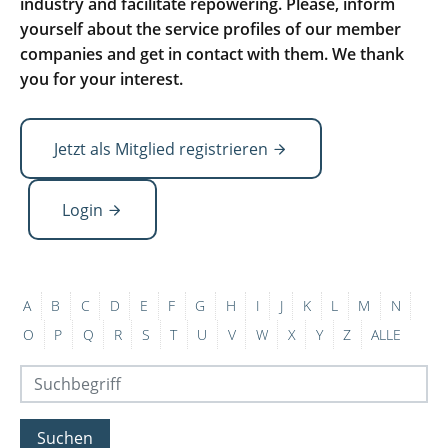
industry and facilitate repowering. Please, inform
yourself about the service profiles of our member
companies and get in contact with them. We thank
you for your interest.
Jetzt als Mitglied registrieren
Login
A
B
C
D
E
F
G
H
I
J
K
L
M
N
O
P
Q
R
S
T
U
V
W
X
Y
Z
ALLE
Suchen