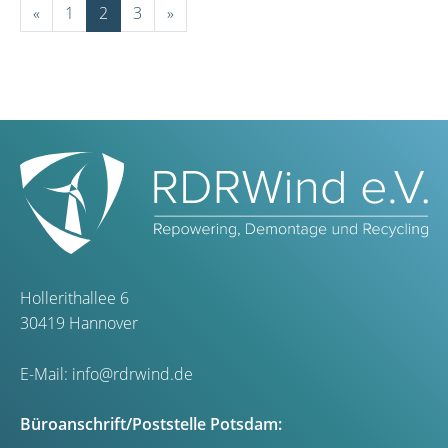
«
1
2
3
»
Hollerithallee 6
30419 Hannover
E-Mail:
info@rdrwind.de
Büroanschrift/Poststelle Potsdam: