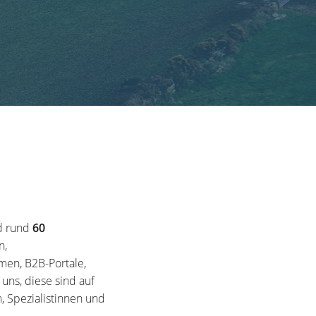
d rund
60
n,
en, B2B-Portale,
ns, diese sind auf
, Spezialistinnen und