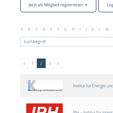
Jetzt als Mitglied registrieren
Lo
A
B
C
D
E
F
G
H
I
J
K
L
M
«
1
2
3
»
Institut für Energie 
IPH – Institut für Int