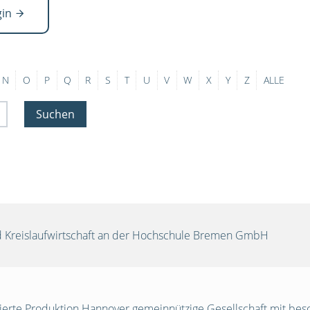
gin
N
O
P
Q
R
S
T
U
V
W
X
Y
Z
ALLE
Suchen
und Kreislaufwirtschaft an der Hochschule Bremen GmbH
egrierte Produktion Hannover gemeinnützige Gesellschaft mit be