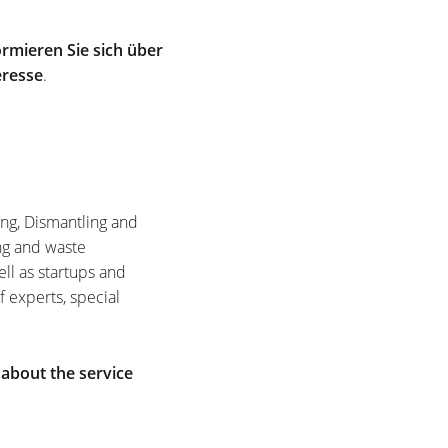
rmieren Sie sich über
eresse
.
ing, Dismantling and
ng and waste
ell as startups and
f experts, special
 about the service