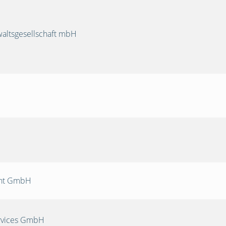
ltsgesellschaft mbH
nt GmbH
rvices GmbH