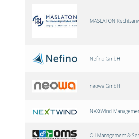
MASLATON Rechtsanwa
Nefino GmbH
neowa GmbH
NeXtWind Manageme
Oil Management & Se