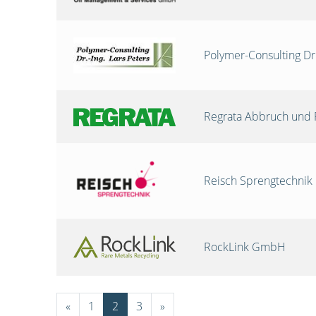
Polymer-Consulting Dr
Regrata Abbruch und 
Reisch Sprengtechni
RockLink GmbH
«
1
2
3
»