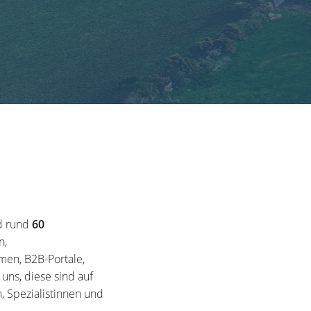
d rund
60
n,
en, B2B-Portale,
ns, diese sind auf
, Spezialistinnen und