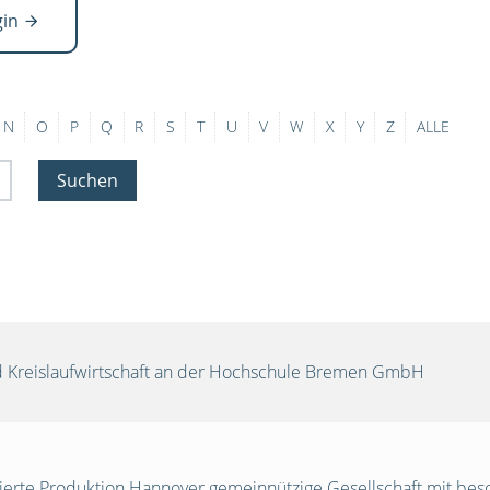
gin
N
O
P
Q
R
S
T
U
V
W
X
Y
Z
ALLE
Suchen
und Kreislaufwirtschaft an der Hochschule Bremen GmbH
egrierte Produktion Hannover gemeinnützige Gesellschaft mit be