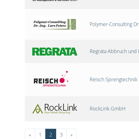
Polymer-Consulting Dr
Regrata Abbruch und 
Reisch Sprengtechni
RockLink GmbH
«
1
2
3
»