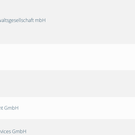
ltsgesellschaft mbH
nt GmbH
rvices GmbH