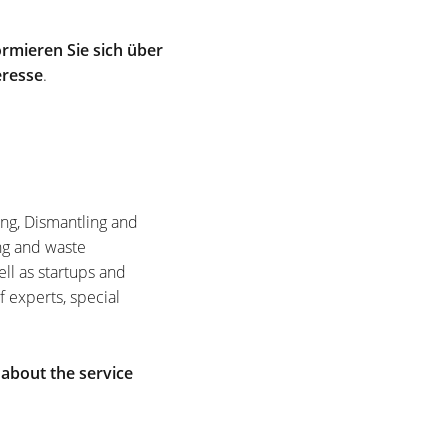
rmieren Sie sich über
eresse
.
ing, Dismantling and
ng and waste
ell as startups and
f experts, special
 about the service