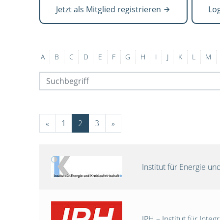
Jetzt als Mitglied registrieren
Lo
A
B
C
D
E
F
G
H
I
J
K
L
M
«
1
2
3
»
Institut für Energie 
IPH – Institut für Int