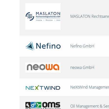
MASLATON Rechtsanwa
Nefino GmbH
neowa GmbH
NeXtWind Manageme
Oil Management & Se