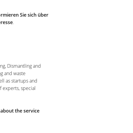
rmieren Sie sich über
eresse
.
ing, Dismantling and
ng and waste
ell as startups and
f experts, special
 about the service