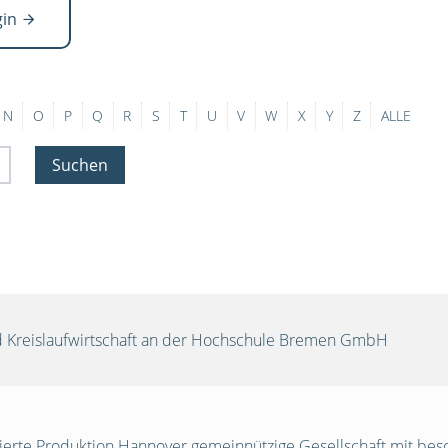
gin
N
O
P
Q
R
S
T
U
V
W
X
Y
Z
ALLE
Suchen
und Kreislaufwirtschaft an der Hochschule Bremen GmbH
egrierte Produktion Hannover gemeinnützige Gesellschaft mit be