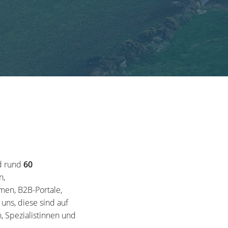
d rund
60
n,
en, B2B-Portale,
ns, diese sind auf
, Spezialistinnen und