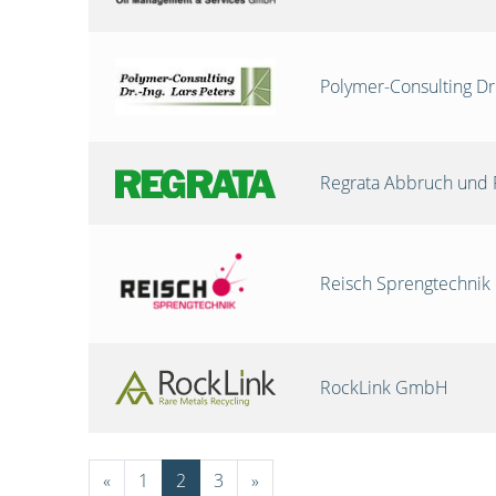
Polymer-Consulting Dr
Regrata Abbruch und 
Reisch Sprengtechni
RockLink GmbH
«
1
2
3
»