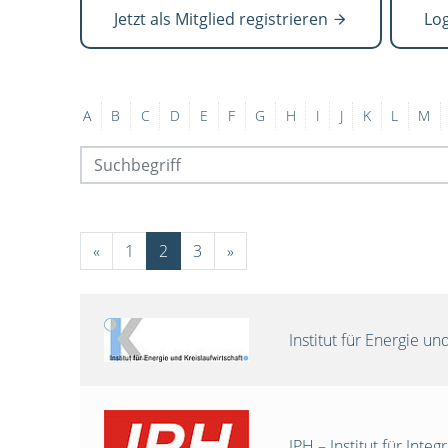
Jetzt als Mitglied registrieren
Lo
A
B
C
D
E
F
G
H
I
J
K
L
M
«
1
2
3
»
Institut für Energie 
IPH – Institut für Int