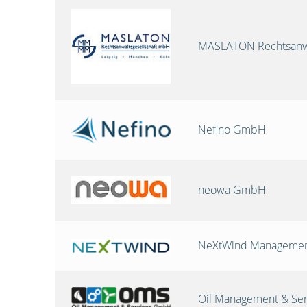
MASLATON Rechtsanwa
Nefino GmbH
neowa GmbH
NeXtWind Manageme
Oil Management & Se