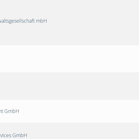
ltsgesellschaft mbH
nt GmbH
rvices GmbH