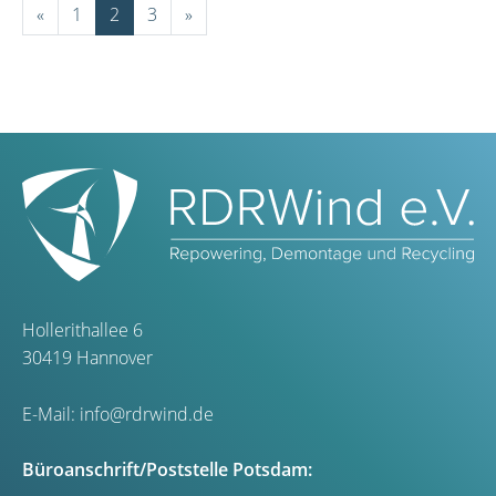
«
1
2
3
»
Hollerithallee 6
30419 Hannover
E-Mail:
info@rdrwind.de
Büroanschrift/Poststelle Potsdam: