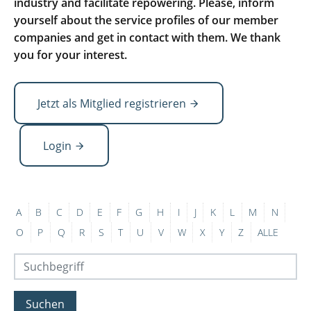
industry and facilitate repowering. Please, inform
yourself about the service profiles of our member
companies and get in contact with them. We thank
you for your interest.
Jetzt als Mitglied registrieren
Login
A
B
C
D
E
F
G
H
I
J
K
L
M
N
O
P
Q
R
S
T
U
V
W
X
Y
Z
ALLE
Suchen