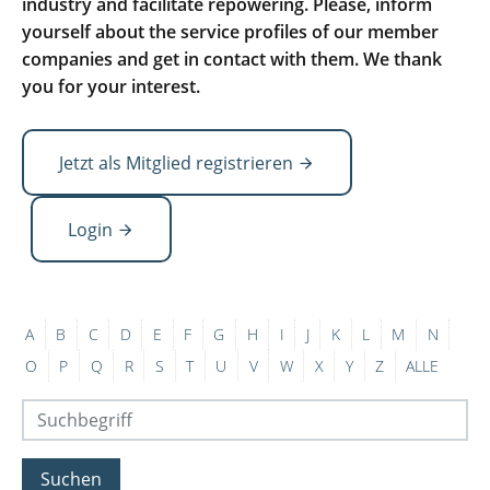
industry and facilitate repowering. Please, inform
yourself about the service profiles of our member
companies and get in contact with them. We thank
you for your interest.
Jetzt als Mitglied registrieren
Login
A
B
C
D
E
F
G
H
I
J
K
L
M
N
O
P
Q
R
S
T
U
V
W
X
Y
Z
ALLE
Suchen