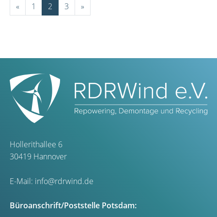
«
1
2
3
»
Hollerithallee 6
30419 Hannover
E-Mail:
info@rdrwind.de
Büroanschrift/Poststelle Potsdam: