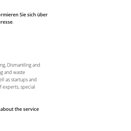
rmieren Sie sich über
eresse
.
ing, Dismantling and
ng and waste
ell as startups and
f experts, special
 about the service