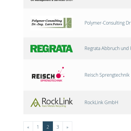
Polymer-Consulting Dr
Regrata Abbruch und 
Reisch Sprengtechni
RockLink GmbH
«
1
2
3
»