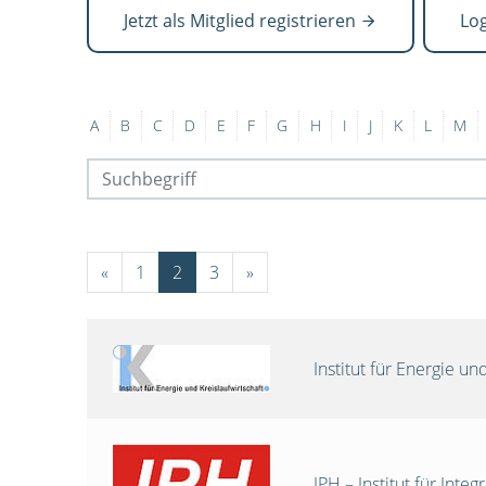
Jetzt als Mitglied registrieren
Lo
A
B
C
D
E
F
G
H
I
J
K
L
M
«
1
2
3
»
Institut für Energie 
IPH – Institut für Int