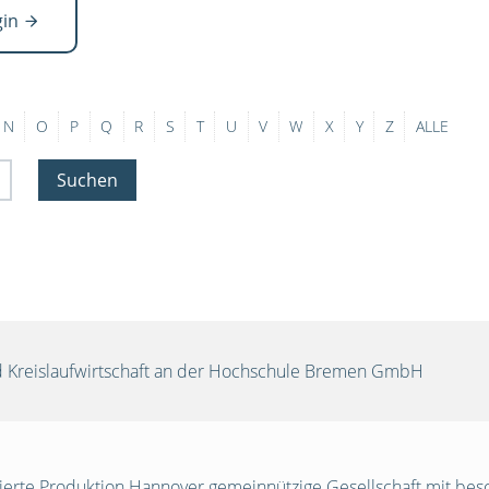
gin
N
O
P
Q
R
S
T
U
V
W
X
Y
Z
ALLE
Suchen
und Kreislaufwirtschaft an der Hochschule Bremen GmbH
egrierte Produktion Hannover gemeinnützige Gesellschaft mit be