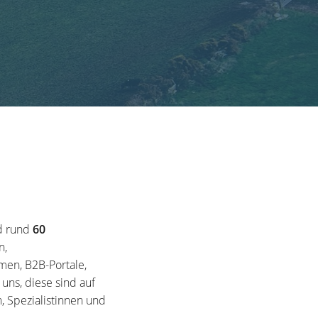
d rund
60
n,
en, B2B-Portale,
ns, diese sind auf
, Spezialistinnen und