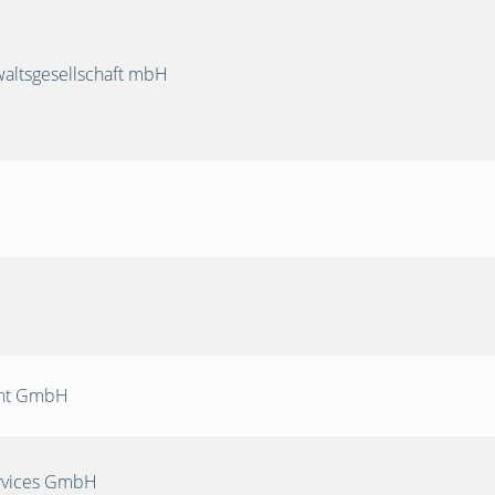
ltsgesellschaft mbH
nt GmbH
rvices GmbH