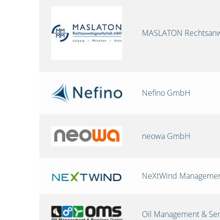
MASLATON Rechtsanwa
Nefino GmbH
neowa GmbH
NeXtWind Manageme
Oil Management & Se