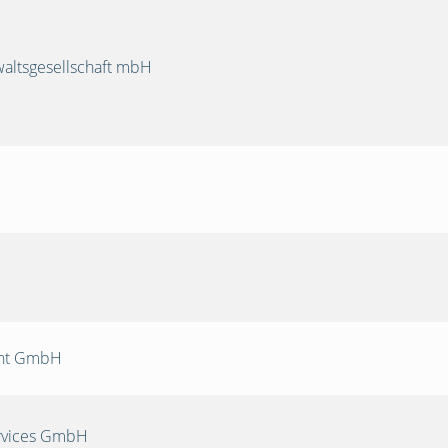
ltsgesellschaft mbH
nt GmbH
rvices GmbH