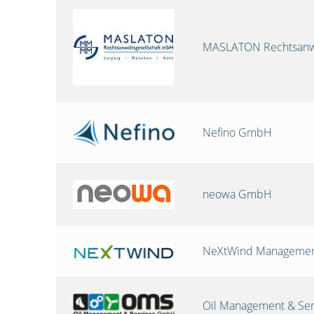
MASLATON Rechtsanwa
Nefino GmbH
neowa GmbH
NeXtWind Manageme
Oil Management & Se