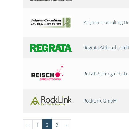
Polymer-Consulting Dr
Regrata Abbruch und 
Reisch Sprengtechni
RockLink GmbH
«
1
2
3
»