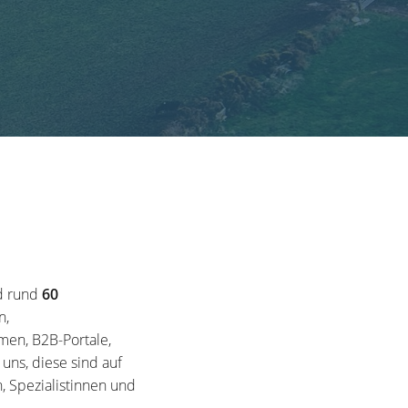
d rund
60
n,
en, B2B-Portale,
ns, diese sind auf
, Spezialistinnen und