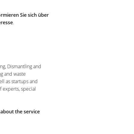
rmieren Sie sich über
eresse
.
ing, Dismantling and
ng and waste
ell as startups and
f experts, special
 about the service