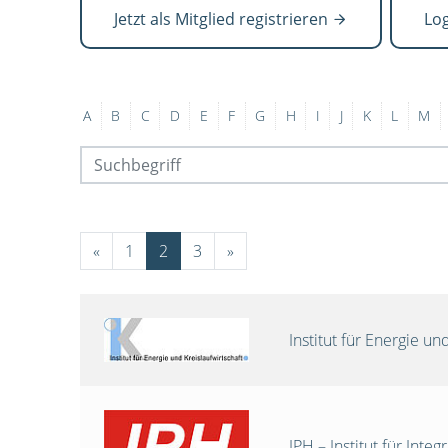
Jetzt als Mitglied registrieren
Lo
A
B
C
D
E
F
G
H
I
J
K
L
M
«
1
2
3
»
Institut für Energie 
IPH – Institut für Int