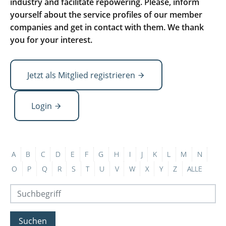
industry and facilitate repowering. Please, inform
yourself about the service profiles of our member
companies and get in contact with them. We thank
you for your interest.
Jetzt als Mitglied registrieren
Login
A
B
C
D
E
F
G
H
I
J
K
L
M
N
O
P
Q
R
S
T
U
V
W
X
Y
Z
ALLE
Suchen