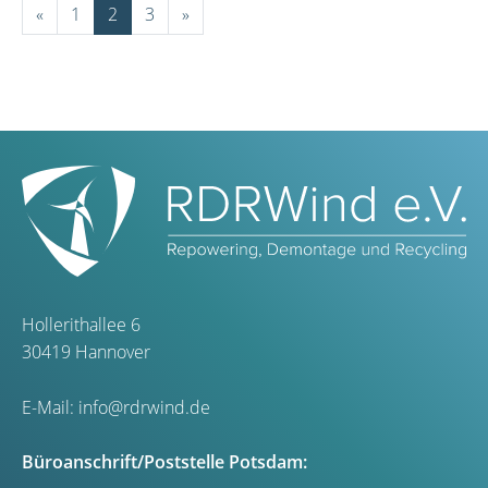
«
1
2
3
»
Hollerithallee 6
30419 Hannover
E-Mail:
info@rdrwind.de
Büroanschrift/Poststelle Potsdam: