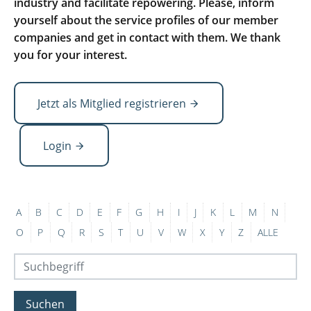
industry and facilitate repowering. Please, inform
yourself about the service profiles of our member
companies and get in contact with them. We thank
you for your interest.
Jetzt als Mitglied registrieren
Login
A
B
C
D
E
F
G
H
I
J
K
L
M
N
O
P
Q
R
S
T
U
V
W
X
Y
Z
ALLE
Suchen