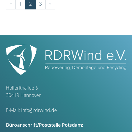
«
1
2
3
»
Hollerithallee 6
30419 Hannover
E-Mail:
info@rdrwind.de
Büroanschrift/Poststelle Potsdam: