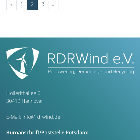
«
1
2
3
»
Hollerithallee 6
30419 Hannover
E-Mail:
info@rdrwind.de
Büroanschrift/Poststelle Potsdam: