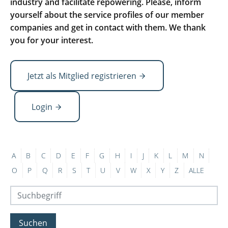
industry and facilitate repowering. Please, inform
yourself about the service profiles of our member
companies and get in contact with them. We thank
you for your interest.
Jetzt als Mitglied registrieren
Login
A
B
C
D
E
F
G
H
I
J
K
L
M
N
O
P
Q
R
S
T
U
V
W
X
Y
Z
ALLE
Suchen