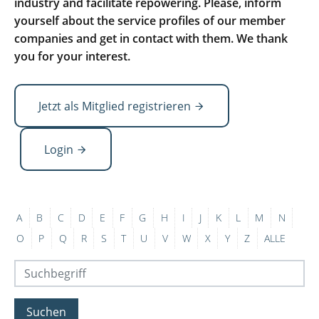
industry and facilitate repowering. Please, inform
yourself about the service profiles of our member
companies and get in contact with them. We thank
you for your interest.
Jetzt als Mitglied registrieren
Login
A
B
C
D
E
F
G
H
I
J
K
L
M
N
O
P
Q
R
S
T
U
V
W
X
Y
Z
ALLE
Suchen