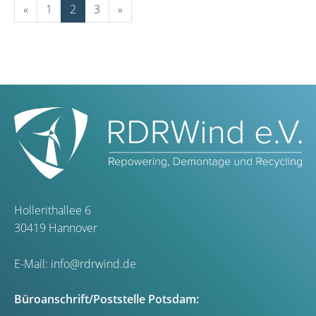
«
1
2
3
»
Hollerithallee 6
30419 Hannover
E-Mail:
info@rdrwind.de
Büroanschrift/Poststelle Potsdam: