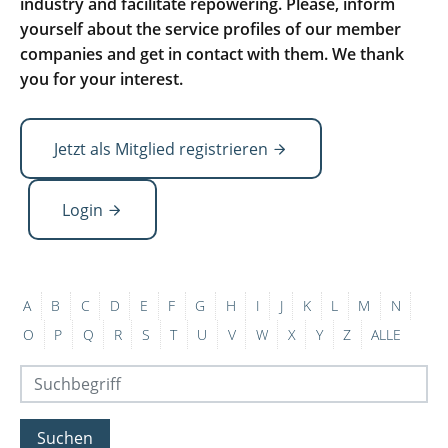
industry and facilitate repowering. Please, inform
yourself about the service profiles of our member
companies and get in contact with them. We thank
you for your interest.
Jetzt als Mitglied registrieren
Login
A
B
C
D
E
F
G
H
I
J
K
L
M
N
O
P
Q
R
S
T
U
V
W
X
Y
Z
ALLE
Suchen