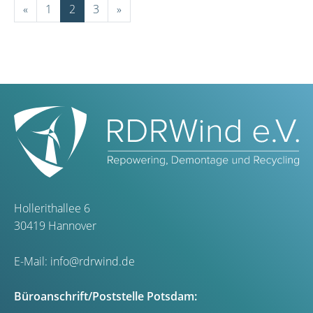
«
1
2
3
»
Hollerithallee 6
30419 Hannover
E-Mail:
info@rdrwind.de
Büroanschrift/Poststelle Potsdam: