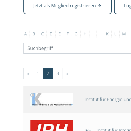
Jetzt als Mitglied registrieren
Lo
A
B
C
D
E
F
G
H
I
J
K
L
M
«
1
2
3
»
Institut für Energie 
IPH – Institut für Int