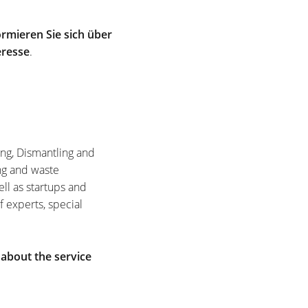
rmieren Sie sich über
eresse
.
ing, Dismantling and
ng and waste
ell as startups and
f experts, special
 about the service