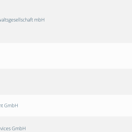
ltsgesellschaft mbH
nt GmbH
rvices GmbH