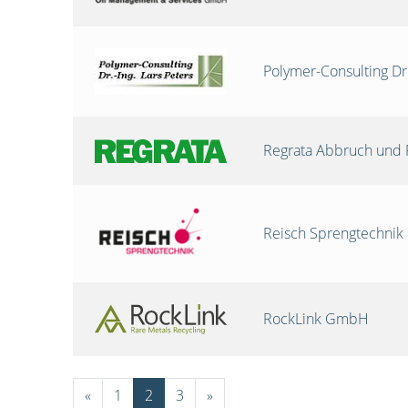
Polymer-Consulting Dr
Regrata Abbruch und 
Reisch Sprengtechni
RockLink GmbH
«
1
2
3
»