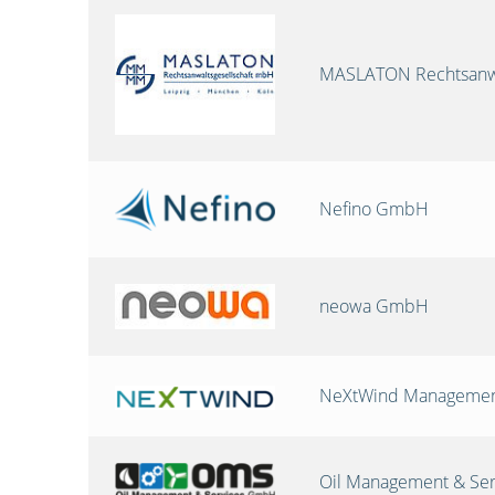
MASLATON Rechtsanwa
Nefino GmbH
neowa GmbH
NeXtWind Manageme
Oil Management & Se