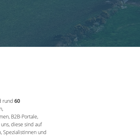
d rund
60
n,
en, B2B-Portale,
ns, diese sind auf
, Spezialistinnen und