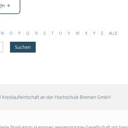
gin
N
O
P
Q
R
S
T
U
V
W
X
Y
Z
ALLE
Suchen
und Kreislaufwirtschaft an der Hochschule Bremen GmbH
egrierte Produktion Hannover gemeinnützige Gesellschaft mit be