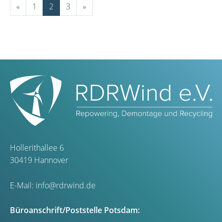
«
1
2
3
»
Hollerithallee 6
30419 Hannover
E-Mail:
info@rdrwind.de
Büroanschrift/Poststelle Potsdam: