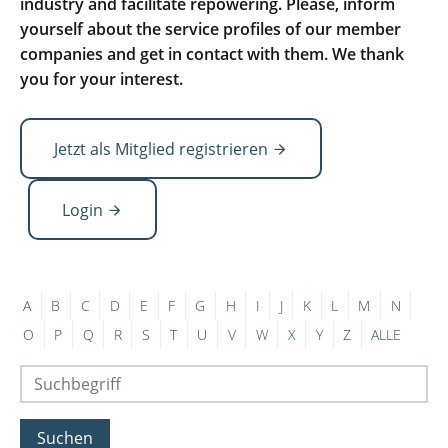
industry and facilitate repowering. Please, inform
yourself about the service profiles of our member
companies and get in contact with them. We thank
you for your interest.
Jetzt als Mitglied registrieren
Login
A
B
C
D
E
F
G
H
I
J
K
L
M
N
O
P
Q
R
S
T
U
V
W
X
Y
Z
ALLE
Suchen