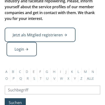
industry and facilitate repowering. Please, inform
yourself about the service profiles of our member
companies and get in contact with them. We thank
you for your interest.
Jetzt als Mitglied registrieren
Login
A
B
C
D
E
F
G
H
I
J
K
L
M
N
O
P
Q
R
S
T
U
V
W
X
Y
Z
ALLE
Suchen