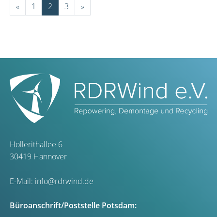
«
1
2
3
»
Hollerithallee 6
30419 Hannover
E-Mail:
info@rdrwind.de
Büroanschrift/Poststelle Potsdam: