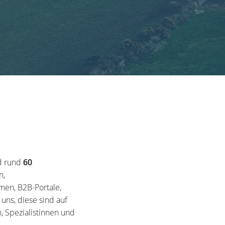
d rund
60
n,
en, B2B-Portale,
ns, diese sind auf
, Spezialistinnen und