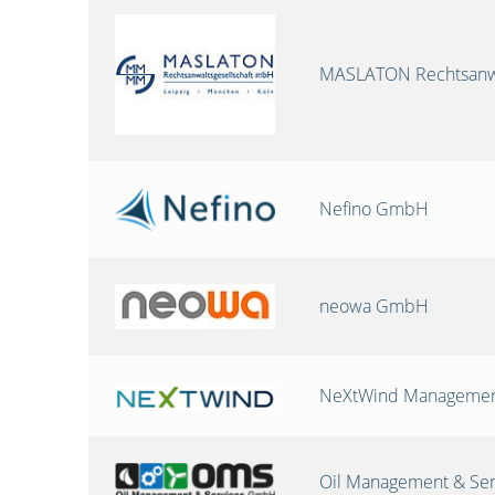
MASLATON Rechtsanwa
Nefino GmbH
neowa GmbH
NeXtWind Manageme
Oil Management & Se