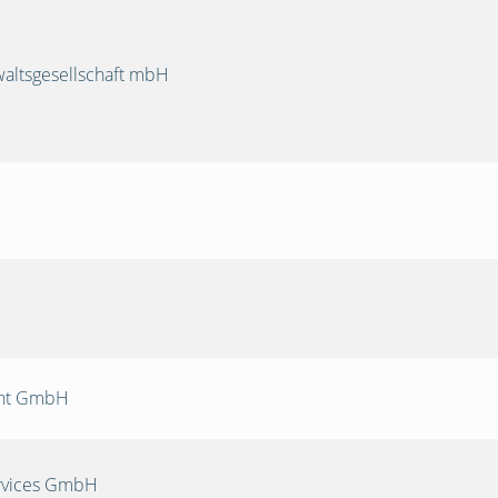
ltsgesellschaft mbH
nt GmbH
rvices GmbH