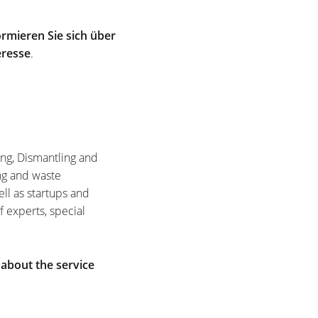
rmieren Sie sich über
eresse
.
ing, Dismantling and
ng and waste
ell as startups and
f experts, special
 about the service