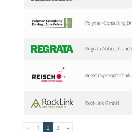
Polymer-Consulting Dr
Regrata Abbruch und 
Reisch Sprengtechni
RockLink GmbH
«
1
2
3
»