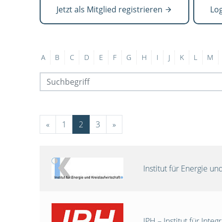
Jetzt als Mitglied registrieren
Lo
A
B
C
D
E
F
G
H
I
J
K
L
M
«
1
2
3
»
Institut für Energie 
IPH – Institut für Int