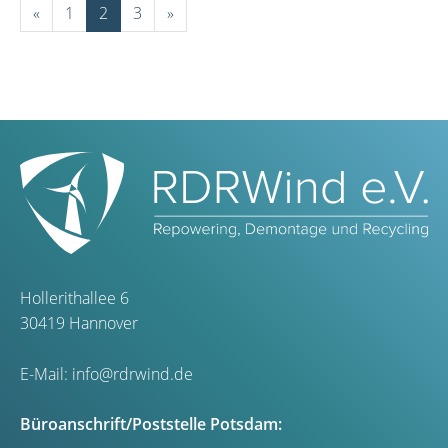
«
1
2
3
»
Hollerithallee 6
30419 Hannover
E-Mail:
info@rdrwind.de
Büroanschrift/Poststelle Potsdam: