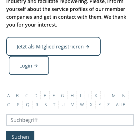
industry and facilitate repowering. Please, inform
yourself about the service profiles of our member
companies and get in contact with them. We thank
you for your interest.
Jetzt als Mitglied registrieren
Login
A
B
C
D
E
F
G
H
I
J
K
L
M
N
O
P
Q
R
S
T
U
V
W
X
Y
Z
ALLE
Suchen