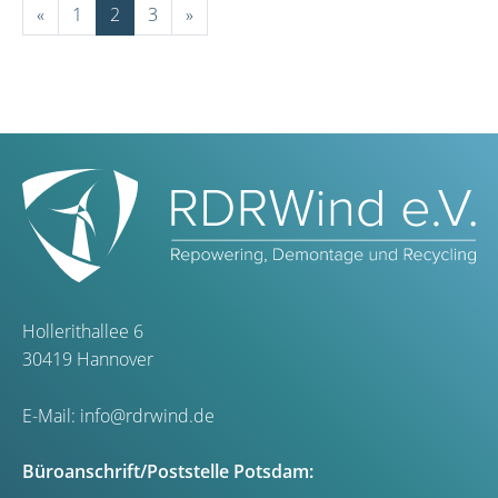
«
1
2
3
»
Hollerithallee 6
30419 Hannover
E-Mail:
info@rdrwind.de
Büroanschrift/Poststelle Potsdam: