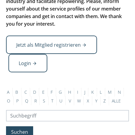
industry and facilitate repowering. Please, inform
yourself about the service profiles of our member
companies and get in contact with them. We thank
you for your interest.
Jetzt als Mitglied registrieren
Login
A
B
C
D
E
F
G
H
I
J
K
L
M
N
O
P
Q
R
S
T
U
V
W
X
Y
Z
ALLE
Suchen