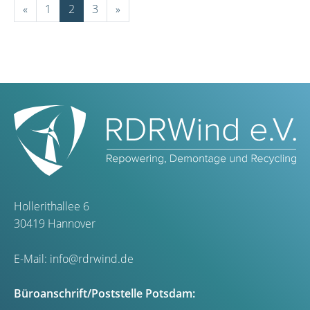
«
1
2
3
»
Hollerithallee 6
30419 Hannover
E-Mail:
info@rdrwind.de
Büroanschrift/Poststelle Potsdam: