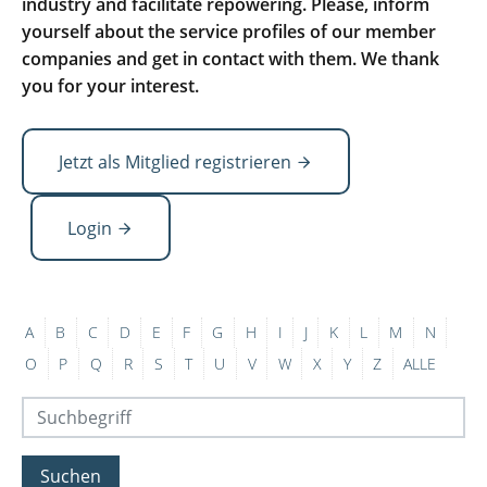
industry and facilitate repowering. Please, inform
yourself about the service profiles of our member
companies and get in contact with them. We thank
you for your interest.
Jetzt als Mitglied registrieren
Login
A
B
C
D
E
F
G
H
I
J
K
L
M
N
O
P
Q
R
S
T
U
V
W
X
Y
Z
ALLE
Suchen