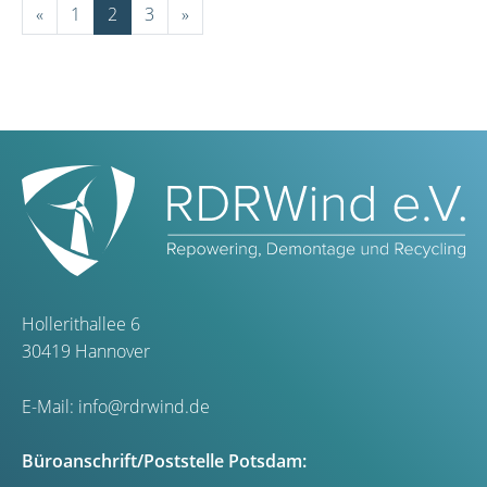
«
1
2
3
»
Hollerithallee 6
30419 Hannover
E-Mail:
info@rdrwind.de
Büroanschrift/Poststelle Potsdam: