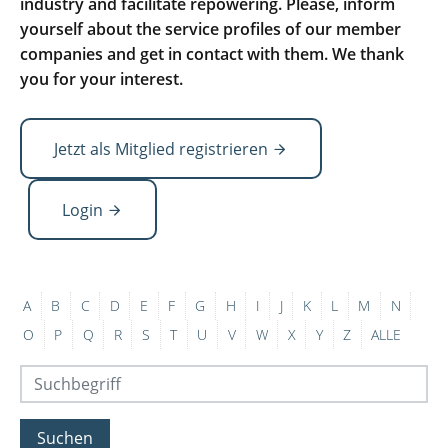
industry and facilitate repowering. Please, inform
yourself about the service profiles of our member
companies and get in contact with them. We thank
you for your interest.
Jetzt als Mitglied registrieren
Login
A
B
C
D
E
F
G
H
I
J
K
L
M
N
O
P
Q
R
S
T
U
V
W
X
Y
Z
ALLE
Suchen