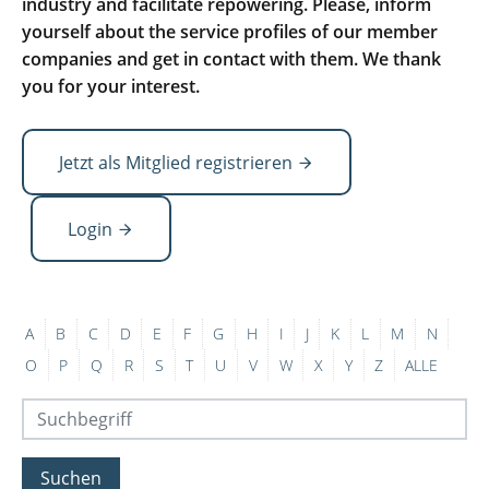
industry and facilitate repowering. Please, inform
yourself about the service profiles of our member
companies and get in contact with them. We thank
you for your interest.
Jetzt als Mitglied registrieren
Login
A
B
C
D
E
F
G
H
I
J
K
L
M
N
O
P
Q
R
S
T
U
V
W
X
Y
Z
ALLE
Suchen