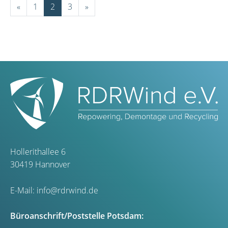
«
1
2
3
»
Hollerithallee 6
30419 Hannover
E-Mail:
info@rdrwind.de
Büroanschrift/Poststelle Potsdam: