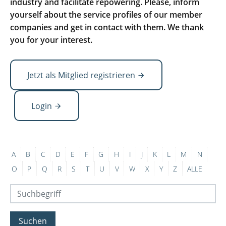
industry and facilitate repowering. Please, inform
yourself about the service profiles of our member
companies and get in contact with them. We thank
you for your interest.
Jetzt als Mitglied registrieren
Login
A
B
C
D
E
F
G
H
I
J
K
L
M
N
O
P
Q
R
S
T
U
V
W
X
Y
Z
ALLE
Suchen