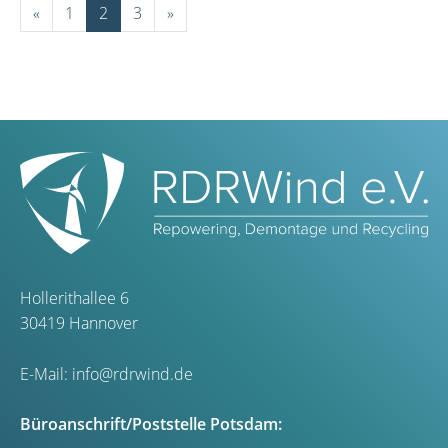
«
1
2
3
»
Hollerithallee 6
30419 Hannover
E-Mail:
info@rdrwind.de
Büroanschrift/Poststelle Potsdam: