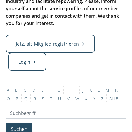
industry and facilitate repowering. Please, inform
yourself about the service profiles of our member
companies and get in contact with them. We thank
you for your interest.
Jetzt als Mitglied registrieren
Login
A
B
C
D
E
F
G
H
I
J
K
L
M
N
O
P
Q
R
S
T
U
V
W
X
Y
Z
ALLE
Suchen