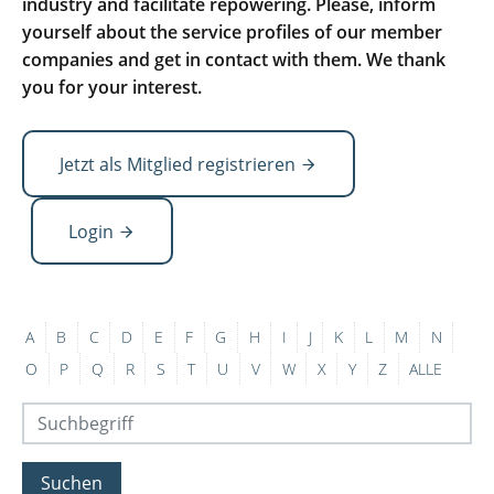
industry and facilitate repowering. Please, inform
yourself about the service profiles of our member
companies and get in contact with them. We thank
you for your interest.
Jetzt als Mitglied registrieren
Login
A
B
C
D
E
F
G
H
I
J
K
L
M
N
O
P
Q
R
S
T
U
V
W
X
Y
Z
ALLE
Suchen