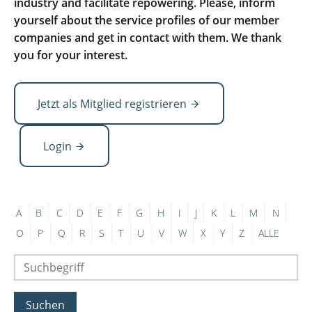
industry and facilitate repowering. Please, inform
yourself about the service profiles of our member
companies and get in contact with them. We thank
you for your interest.
Jetzt als Mitglied registrieren
Login
A
B
C
D
E
F
G
H
I
J
K
L
M
N
O
P
Q
R
S
T
U
V
W
X
Y
Z
ALLE
Suchen