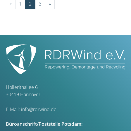
«
1
2
3
»
Hollerithallee 6
30419 Hannover
E-Mail:
info@rdrwind.de
Büroanschrift/Poststelle Potsdam: