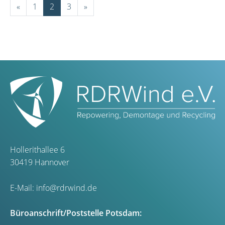
«
1
2
3
»
Hollerithallee 6
30419 Hannover
E-Mail:
info@rdrwind.de
Büroanschrift/Poststelle Potsdam: