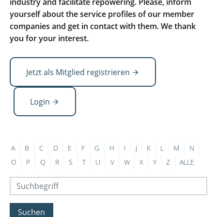
industry and facilitate repowering. Please, inform
yourself about the service profiles of our member
companies and get in contact with them. We thank
you for your interest.
Jetzt als Mitglied registrieren
Login
A
B
C
D
E
F
G
H
I
J
K
L
M
N
O
P
Q
R
S
T
U
V
W
X
Y
Z
ALLE
Suchen