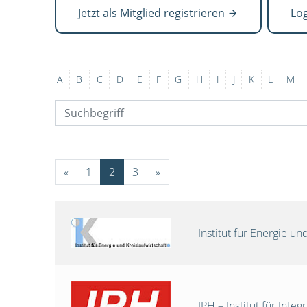
Jetzt als Mitglied registrieren
Lo
A
B
C
D
E
F
G
H
I
J
K
L
M
«
1
2
3
»
Institut für Energie 
IPH – Institut für Int