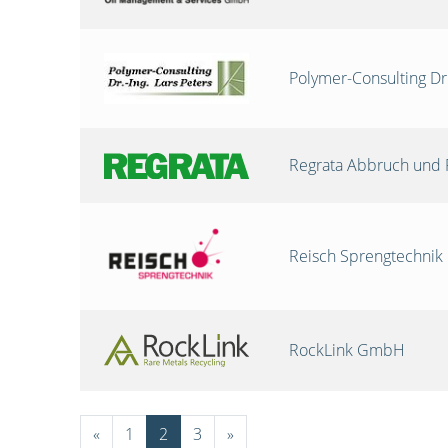
Polymer-Consulting Dr
Regrata Abbruch und 
Reisch Sprengtechni
RockLink GmbH
«
1
2
3
»