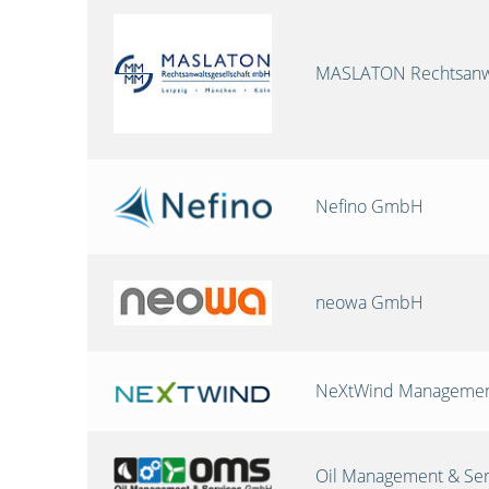
MASLATON Rechtsanwa
Nefino GmbH
neowa GmbH
NeXtWind Manageme
Oil Management & Se