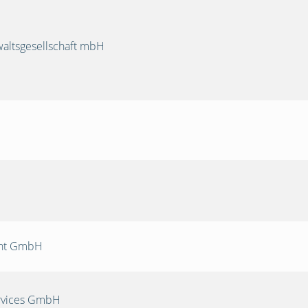
ltsgesellschaft mbH
nt GmbH
rvices GmbH