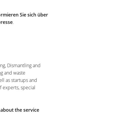
rmieren Sie sich über
eresse
.
ing, Dismantling and
ng and waste
ell as startups and
f experts, special
 about the service