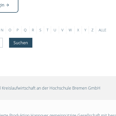
gin
N
O
P
Q
R
S
T
U
V
W
X
Y
Z
ALLE
Suchen
und Kreislaufwirtschaft an der Hochschule Bremen GmbH
egrierte Produktion Hannover gemeinnützige Gesellschaft mit be