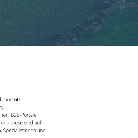
d rund
60
n,
en, B2B-Portale,
ns, diese sind auf
, Spezialistinnen und