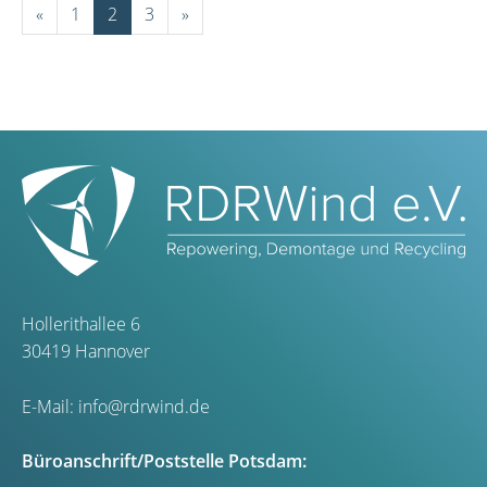
«
1
2
3
»
Hollerithallee 6
30419 Hannover
E-Mail:
info@rdrwind.de
Büroanschrift/Poststelle Potsdam: