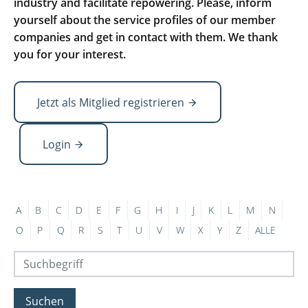
industry and facilitate repowering. Please, inform
yourself about the service profiles of our member
companies and get in contact with them. We thank
you for your interest.
Jetzt als Mitglied registrieren
Login
A
B
C
D
E
F
G
H
I
J
K
L
M
N
O
P
Q
R
S
T
U
V
W
X
Y
Z
ALLE
Suchen