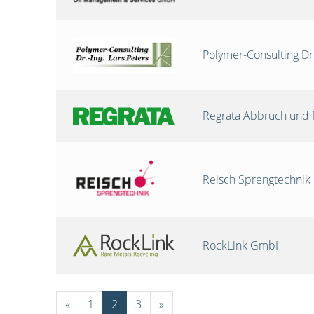
Polymer-Consulting Dr
Regrata Abbruch und 
Reisch Sprengtechni
RockLink GmbH
«
1
2
3
»