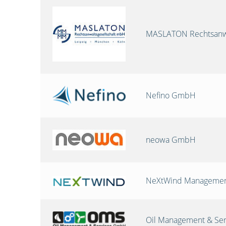
MASLATON Rechtsanwa
Nefino GmbH
neowa GmbH
NeXtWind Manageme
Oil Management & Se