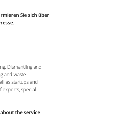
rmieren Sie sich über
eresse
.
ing, Dismantling and
ng and waste
ell as startups and
f experts, special
 about the service