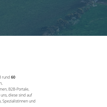
d rund
60
n,
en, B2B-Portale,
ns, diese sind auf
, Spezialistinnen und