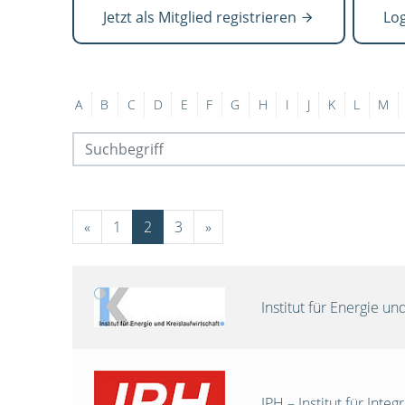
Jetzt als Mitglied registrieren
Lo
A
B
C
D
E
F
G
H
I
J
K
L
M
«
1
2
3
»
Institut für Energie 
IPH – Institut für Int