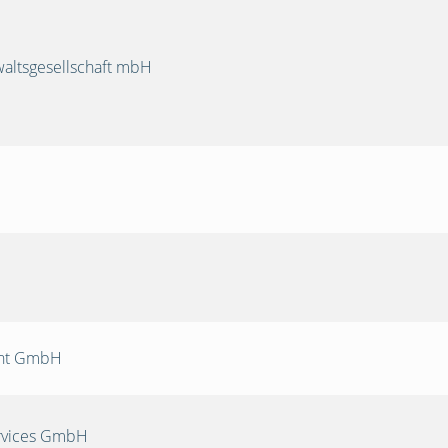
ltsgesellschaft mbH
nt GmbH
rvices GmbH