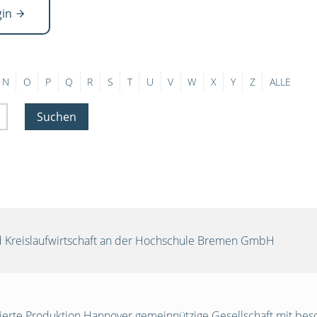
gin
N
O
P
Q
R
S
T
U
V
W
X
Y
Z
ALLE
Suchen
und Kreislaufwirtschaft an der Hochschule Bremen GmbH
egrierte Produktion Hannover gemeinnützige Gesellschaft mit be