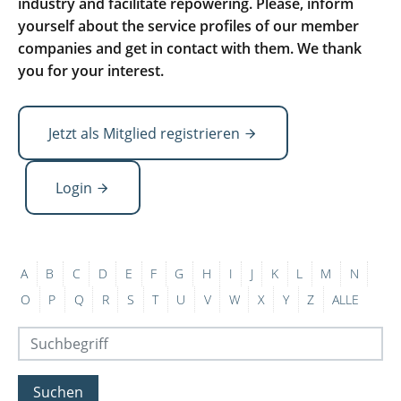
industry and facilitate repowering. Please, inform
yourself about the service profiles of our member
companies and get in contact with them. We thank
you for your interest.
Jetzt als Mitglied registrieren
Login
A
B
C
D
E
F
G
H
I
J
K
L
M
N
O
P
Q
R
S
T
U
V
W
X
Y
Z
ALLE
Suchen