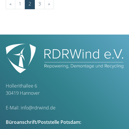
«
1
2
3
»
Hollerithallee 6
30419 Hannover
E-Mail:
info@rdrwind.de
Büroanschrift/Poststelle Potsdam: